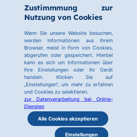
Zum
Zum
Zustimmmung zur
Hauptinhalt
Footer
Link
Nutzung von Cookies
Menü
springen
springen
zur
öffnen
Homepage
Wenn Sie unsere Website besuchen,
werden Informationen aus Ihrem
Browser, meist in Form von Cookies,
abgerufen oder gespeichert. Hierbei
kann es sich um Informationen über
Ihre Einstellungen oder Ihr Gerät
handeln. Klicken Sie auf
„Einstellungen“, um mehr zu erfahren
und Cookies zu selektieren.
zur Datenverarbeitung bei Online-
Diensten
Alle Cookies akzeptieren
Einstellungen