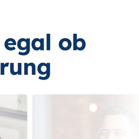
 egal ob
erung