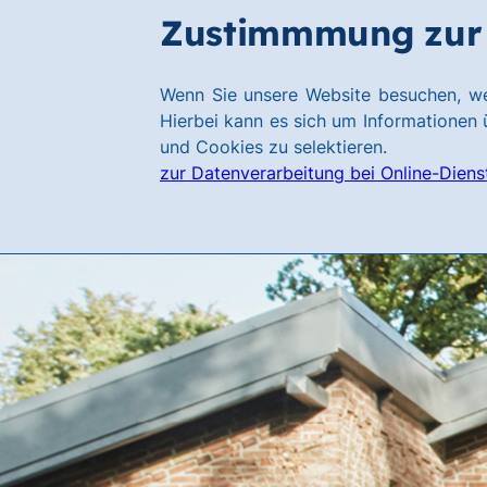
Zum
Zum
Zustimmmung zur 
Hauptinhalt
Footer
springen
springen
Link
Wenn Sie unsere Website besuchen, we
zur
Hierbei kann es sich um Informationen ü
Homepage
und Cookies zu selektieren.
zur Datenverarbeitung bei Online-Diens