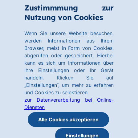
Zum
Zum
Zustimmmung zur
Hauptinhalt
Footer
Link
Nutzung von Cookies
Menü
springen
springen
zur
öffnen
Homepage
Wenn Sie unsere Website besuchen,
werden Informationen aus Ihrem
Browser, meist in Form von Cookies,
abgerufen oder gespeichert. Hierbei
kann es sich um Informationen über
Ihre Einstellungen oder Ihr Gerät
handeln. Klicken Sie auf
„Einstellungen“, um mehr zu erfahren
und Cookies zu selektieren.
zur Datenverarbeitung bei Online-
Diensten
Alle Cookies akzeptieren
Einstellungen