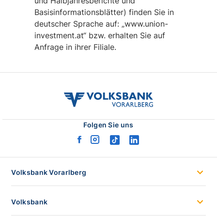
und Halbjahresberichte und
Basisinformationsblätter) finden Sie in
deutscher Sprache auf: „www.union-
investment.at“ bzw. erhalten Sie auf
Anfrage in ihrer Filiale.
volksbank
vvb
logo
Folgen Sie uns
facebook
instagram
tiktok
linkedin
logo
logo
logo
logo
Volksbank Vorarlberg
Volksbank