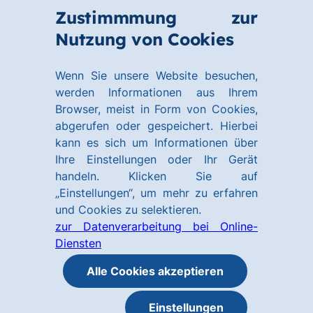
Zum
Zum
Zustimmmung zur
Hauptinhalt
Footer
Link
Nutzung von Cookies
Menü
springen
springen
zur
öffnen
Homepage
Wenn Sie unsere Website besuchen,
werden Informationen aus Ihrem
Browser, meist in Form von Cookies,
abgerufen oder gespeichert. Hierbei
kann es sich um Informationen über
Ihre Einstellungen oder Ihr Gerät
handeln. Klicken Sie auf
„Einstellungen“, um mehr zu erfahren
und Cookies zu selektieren.
zur Datenverarbeitung bei Online-
Diensten
Alle Cookies akzeptieren
Einstellungen