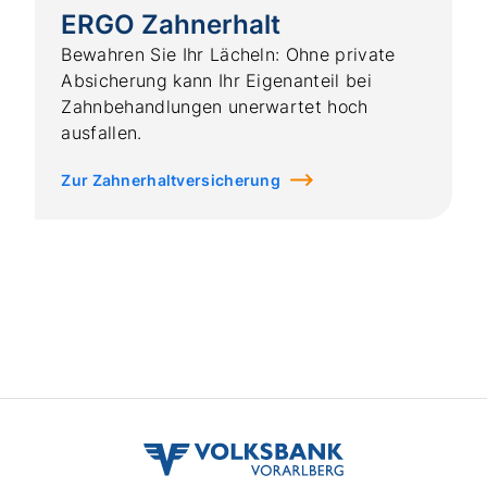
volksbank
vvb