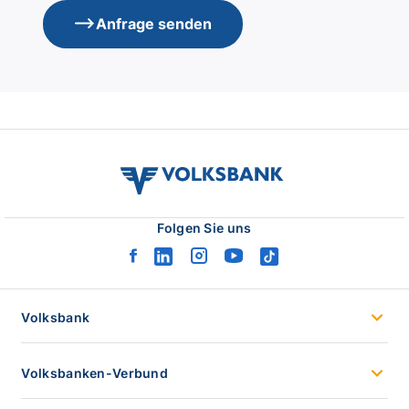
Anfrage senden
volksbank
verbund
logo
Folgen Sie uns
facebook
linkedin
instagram
youtube
tiktok
logo
logo
logo
logo
logo
Volksbank
Volksbanken-Verbund