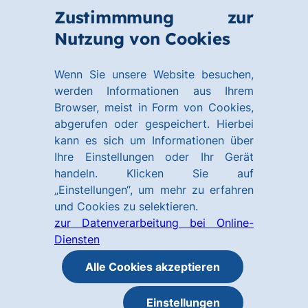
Zum
Zum
Zustimmmung zur
Hauptinhalt
Footer
Link
Nutzung von Cookies
Menü
springen
springen
zur
öffnen
Homepage
Wenn Sie unsere Website besuchen,
werden Informationen aus Ihrem
Browser, meist in Form von Cookies,
abgerufen oder gespeichert. Hierbei
kann es sich um Informationen über
Ihre Einstellungen oder Ihr Gerät
handeln. Klicken Sie auf
„Einstellungen“, um mehr zu erfahren
und Cookies zu selektieren.
zur Datenverarbeitung bei Online-
Diensten
Alle Cookies akzeptieren
Einstellungen