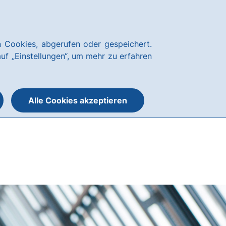
Über uns
Blog
Nachhaltigkeit
Presse
Notfallnummern
hausbanking
 Cookies, abgerufen oder gespeichert.
Suche
Menü
auf „Einstellungen“, um mehr zu erfahren
öffnen
öffnen
oder
schließen
Alle Cookies akzeptieren