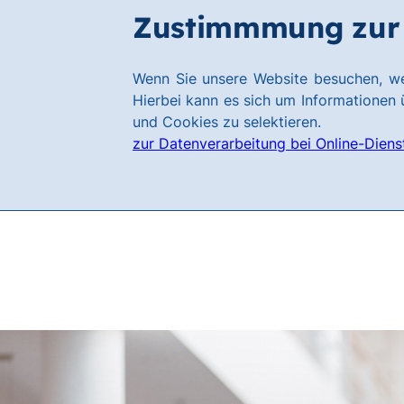
Zum
Zum
Zustimmmung zur 
Karriere
Hauptinhalt
Footer
springen
springen
Link
Wenn Sie unsere Website besuchen, we
zur
Hierbei kann es sich um Informationen ü
Homepage
und Cookies zu selektieren.
zur Datenverarbeitung bei Online-Diens