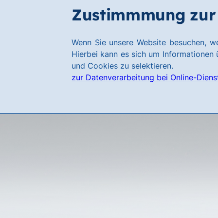
Zum
Zum
Zustimmmung zur 
Hauptinhalt
Footer
springen
springen
Link
Wenn Sie unsere Website besuchen, we
zur
Hierbei kann es sich um Informationen ü
Homepage
und Cookies zu selektieren.
zur Datenverarbeitung bei Online-Diens