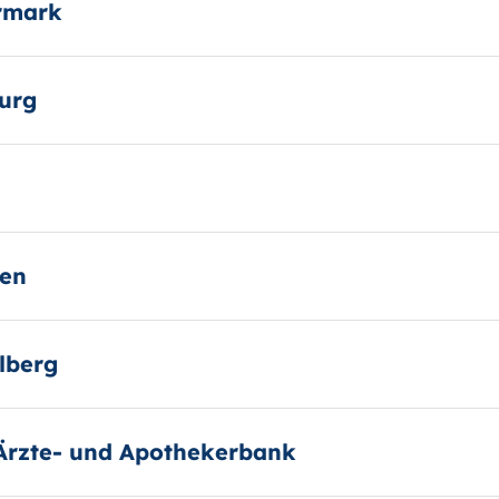
rmark
urg
ten
lberg
 Ärzte- und Apothekerbank