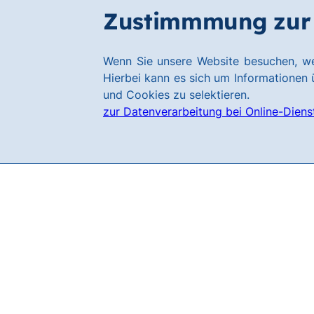
Zum
Zum
Zustimmmung zur 
Karriere
Hauptinhalt
Footer
springen
springen
Link
Wenn Sie unsere Website besuchen, we
zur
Hierbei kann es sich um Informationen ü
Homepage
und Cookies zu selektieren.
zur Datenverarbeitung bei Online-Diens