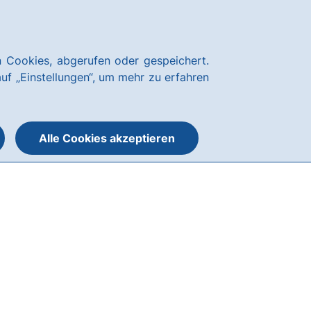
Über uns
Blog
Nachhaltigkeit
Presse
Notfallnummern
hausbanking
 Cookies, abgerufen oder gespeichert.
Suche
Menü
auf „Einstellungen“, um mehr zu erfahren
öffnen
öffnen
oder
schließen
Alle Cookies akzeptieren