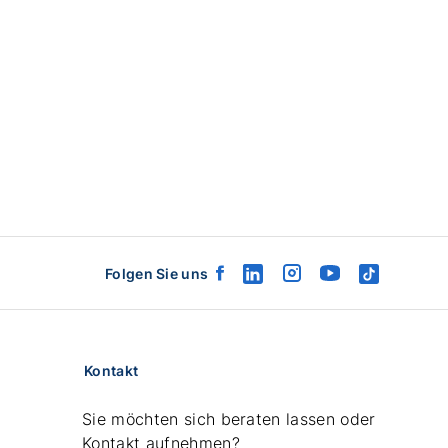
Folgen Sie uns
facebook
linkedin
instagram
youtube
tiktok
logo
logo
logo
logo
logo
Kontakt
Sie möchten sich beraten lassen oder
Kontakt aufnehmen?