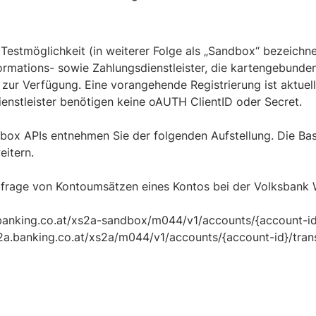
Testmöglichkeit (in weiterer Folge als „Sandbox“ bezeichnet
ormations- sowie Zahlungsdienstleister, die kartengebunde
 zur Verfügung. Eine vorangehende Registrierung ist aktuell
nstleister benötigen keine oAUTH ClientID oder Secret.
box APIs entnehmen Sie der folgenden Aufstellung. Die Basi
eitern.
Abfrage von Kontoumsätzen eines Kontos bei der Volksbank 
banking.co.at/xs2a-sandbox/m044/v1/accounts/{account-id
s2a.banking.co.at/xs2a/m044/v1/accounts/{account-id}/tran